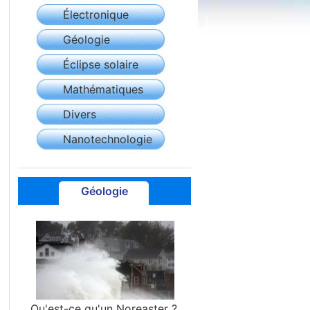
Électronique
Géologie
Éclipse solaire
Mathématiques
Divers
Nanotechnologie
Géologie
Qu'est-ce qu'un Noreaster ?