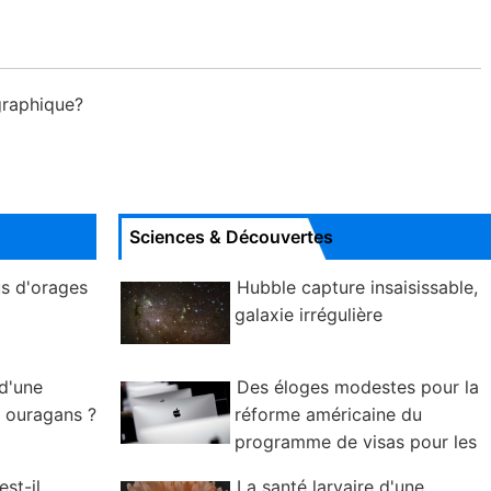
graphique?
Sciences & Découvertes
us d'orages
Hubble capture insaisissable,
galaxie irrégulière
d'une
Des éloges modestes pour la
s ouragans ?
réforme américaine du
programme de visas pour les
travailleurs qualifiés
st-il
La santé larvaire d'une