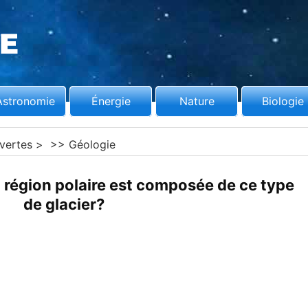
Astronomie
Énergie
Nature
Biologie
vertes
> >>
Géologie
a région polaire est composée de ce type
de glacier?