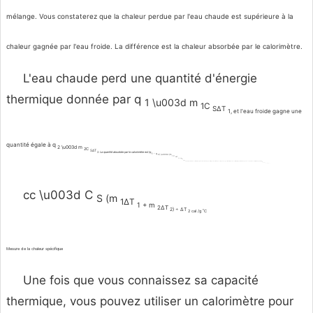
mélange. Vous constaterez que la chaleur perdue par l'eau chaude est supérieure à la
chaleur gagnée par l'eau froide. La différence est la chaleur absorbée par le calorimètre.
L'eau chaude perd une quantité d'énergie
thermique donnée par q
1 \u003d m
1C
S∆T
1, et l'eau froide gagne une
quantité égale à q
2 \u003d m
2C
S∆T
2. La quantité absorbée par le calorimètre est (q
1 - q
2) \u003d (m
1 C
S∆T
1) - (m
2C
S∆ T
2). La température du calorimètre augmente de la même quantité que l'eau froide, de sorte que la capacité thermique du calorimètre, qui est la même que la constante du calorimètre (cc), est de (q
1 - q
2) ÷ ∆T
2 cal /g ˚C ou
cc \u003d C
S (m
1∆T
1 + m
2∆T
2) ÷ ∆T
2 cal /g ˚C
Mesure de la chaleur spécifique
Une fois que vous connaissez sa capacité
thermique, vous pouvez utiliser un calorimètre pour