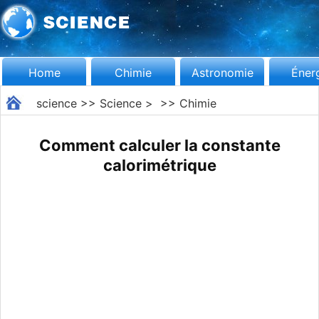
Home
Chimie
Astronomie
Éner
science
>>
Science
> >>
Chimie
Comment calculer la constante
calorimétrique