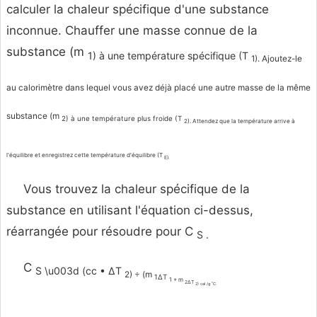
calculer la chaleur spécifique d'une substance
inconnue. Chauffer une masse connue de la
substance (m
1) à une température spécifique (T
1). Ajoutez-le
au calorimètre dans lequel vous avez déjà placé une autre masse de la même
substance (m
2) à une température plus froide (T
2). Attendez que la température arrive à
l'équilibre et enregistrez cette température d'équilibre (T
E).
Vous trouvez la chaleur spécifique de la
substance en utilisant l'équation ci-dessus,
réarrangée pour résoudre pour C
S .
C
S \u003d (cc • ∆T
2) ÷ (m
1∆T
1 + m
2∆T
2) cal /g ˚C.