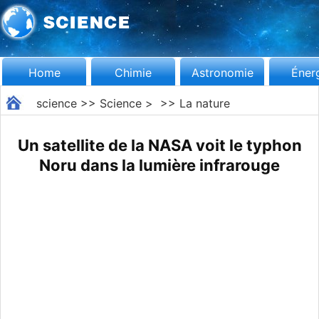
Home
Chimie
Astronomie
Éner
science
>>
Science
> >>
La nature
Un satellite de la NASA voit le typhon
Noru dans la lumière infrarouge