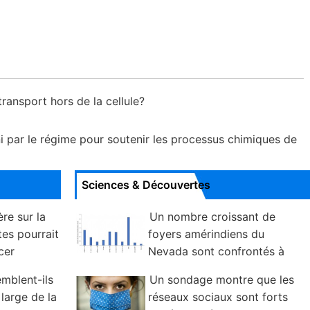
ransport hors de la cellule?
ni par le régime pour soutenir les processus chimiques de
Sciences & Découvertes
ère sur la
Un nombre croissant de
tes pourrait
foyers amérindiens du
cer
Nevada sont confrontés à
des problèmes de plomberie et de qualité
emblent-ils
Un sondage montre que les
de l'eau
large de la
réseaux sociaux sont forts