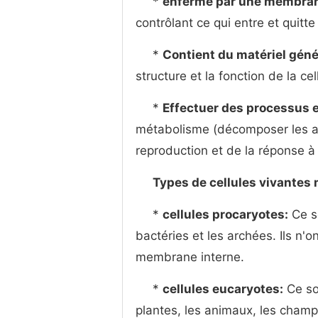
*
enfermé par une membra
contrôlant ce qui entre et quitte 
*
Contient du matériel gén
structure et la fonction de la cel
*
Effectuer des processus e
métabolisme (décomposer les ali
reproduction et de la réponse à
Types de cellules vivantes
*
cellules procaryotes:
Ce so
bactéries et les archées. Ils n'o
membrane interne.
*
cellules eucaryotes:
Ce so
plantes, les animaux, les champi