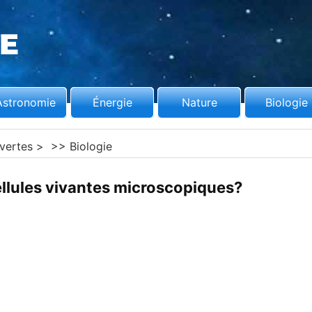
Astronomie
Énergie
Nature
Biologie
vertes
> >>
Biologie
ellules vivantes microscopiques?