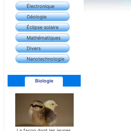
Électronique
Géologie
Éclipse solaire
Mathématiques
Divers
Nanotechnologie
Biologie
La façon dont les jeunes