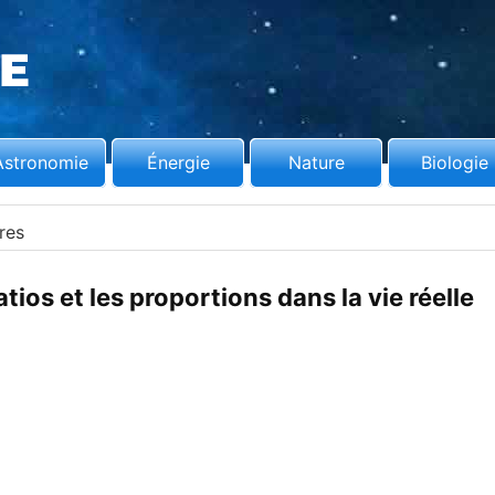
Astronomie
Énergie
Nature
Biologie
res
tios et les proportions dans la vie réelle