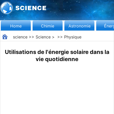
Home
Chimie
Astronomie
Éner
science
>>
Science
> >>
Physique
Utilisations de l'énergie solaire dans la
vie quotidienne