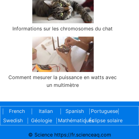
Informations sur les chromosomes du chat
Comment mesurer la puissance en watts avec
un multimètre
French
Italian
Spanish
Portuguese
|
|
|
|
|
Swedish
Géologie
Mathématiques
Éclipse solaire
|
|
|
© Science https://fr.scienceaq.com