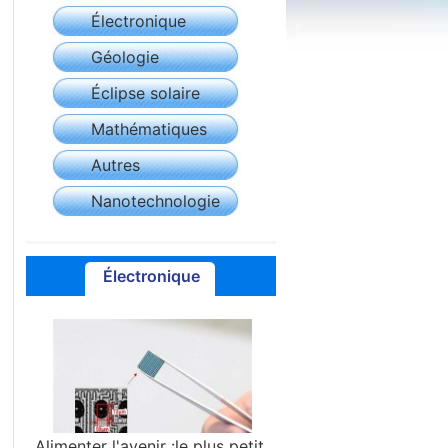
Électronique
Géologie
Éclipse solaire
Mathématiques
Autres
Nanotechnologie
Électronique
Alimenter l'avenir :le plus petit