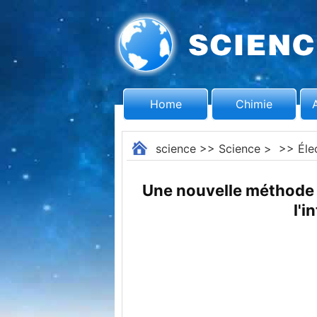
Home
Chimie
science
>>
Science
> >>
Éle
Une nouvelle méthode f
l'i