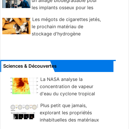
un alliage biodégradable pour
les implants osseux pour les
fractures, ostéoporose et myélome
Les mégots de cigarettes jetés,
le prochain matériau de
stockage d'hydrogène
hautement performant ?
Sciences & Découvertes
La NASA analyse la
concentration de vapeur
d'eau du cyclone tropical
Phanfones
Plus petit que jamais,
explorant les propriétés
inhabituelles des matériaux
de taille quantique