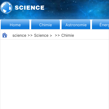
Home
Chimie
Astronomie
Éner
science
>>
Science
> >>
Chimie