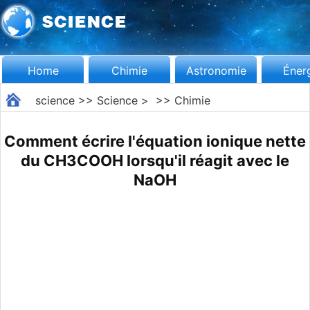
Home
Chimie
Astronomie
Éner
science
>>
Science
> >>
Chimie
Comment écrire l'équation ionique nette
du CH3COOH lorsqu'il réagit avec le
NaOH