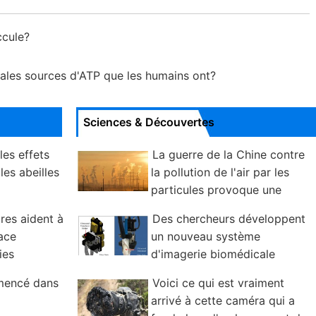
ccule?
ipales sources d'ATP que les humains ont?
Sciences & Découvertes
es effets
La guerre de la Chine contre
les abeilles
la pollution de l'air par les
particules provoque une
pollution plus grave à l'ozone
res aident à
Des chercheurs développent
nace
un nouveau système
ies
d'imagerie biomédicale
mmencé dans
Voici ce qui est vraiment
arrivé à cette caméra qui a