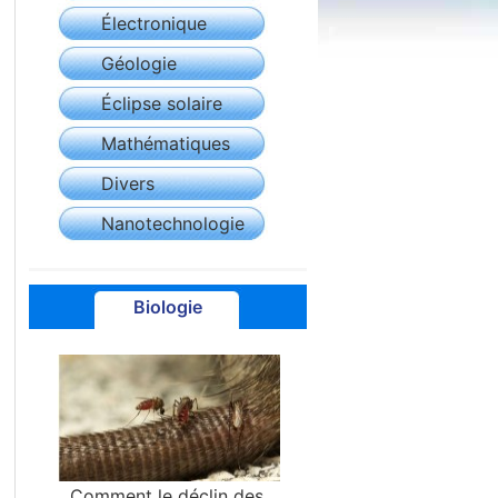
Électronique
Géologie
Éclipse solaire
Mathématiques
Divers
Nanotechnologie
Biologie
Comment le déclin des