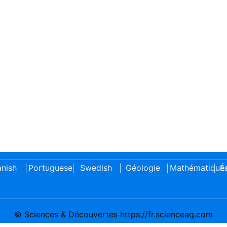
nish
Portuguese
Swedish
Géologie
Mathématique
É
|
|
|
|
|
© Sciences & Découvertes https://fr.scienceaq.com