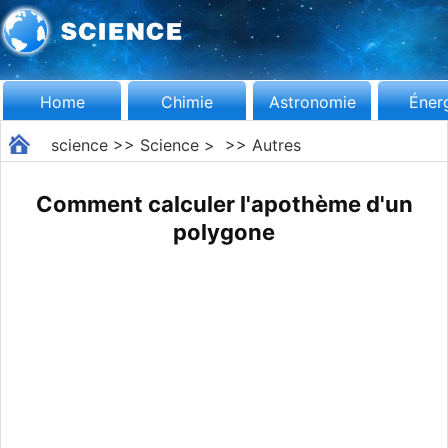
Home
Chimie
Astronomie
Éner
science
>>
Science
> >>
Autres
Comment calculer l'apothème d'un
polygone