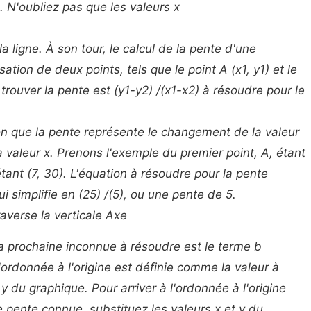
. N'oubliez pas que les valeurs
x
a ligne. À son tour, le calcul de la pente d'une
isation de deux points, tels que le point A (x1, y1) et le
 trouver la pente est (y1-y2) /(x1-x2) à résoudre pour le
ion que la pente représente le changement de la valeur
 valeur x. Prenons l'exemple du premier point, A, étant
étant (7, 30). L'équation à résoudre pour la pente
ui simplifie en (25) /(5), ou une pente de 5.
raverse la verticale Axe
 la prochaine inconnue à résoudre est le terme
b
 L'ordonnée à l'origine est définie comme la valeur à
s y du graphique. Pour arriver à l'ordonnée à l'origine
e pente connue, substituez les valeurs x et y du