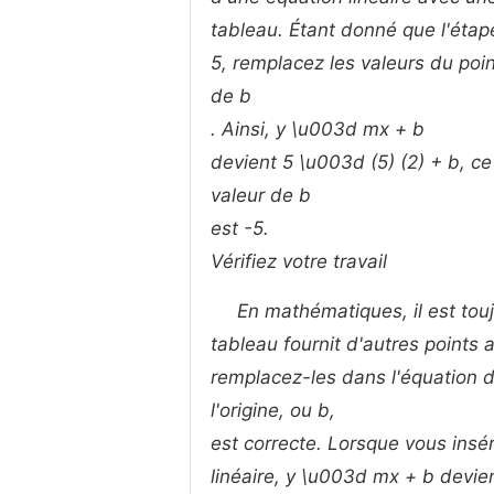
tableau. Étant donné que l'étap
5, remplacez les valeurs du point
de
b
. Ainsi,
y \u003d mx + b
devient 5 \u003d (5) (2) + b, ce
valeur de
b
est -5.
Vérifiez votre travail
En mathématiques, il est toujo
tableau fournit d'autres points 
remplacez-les dans l'équation de
l'origine, ou
b,
est correcte. Lorsque vous insér
linéaire, y \u003d mx + b devien