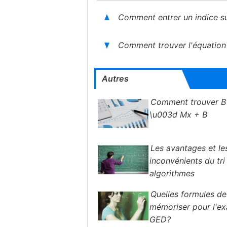
Comment entrer un indice su
Comment trouver l'équation
Autres
Comment trouver B
\u003d Mx + B
Les avantages et le
inconvénients du tri
algorithmes
Quelles formules d
mémoriser pour l'e
GED?