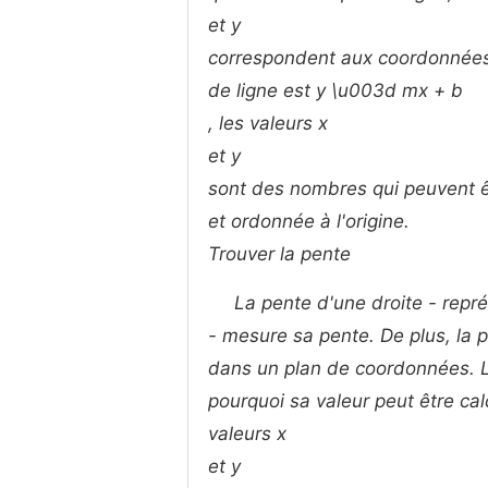
et
y
correspondent aux coordonnées 
de ligne est
y \u003d mx + b
, les valeurs
x
et
y
sont des nombres qui peuvent êt
et ordonnée à l'origine.
Trouver la pente
La pente d'une droite - repr
- mesure sa pente. De plus, la p
dans un plan de coordonnées. La
pourquoi sa valeur peut être ca
valeurs
x
et
y