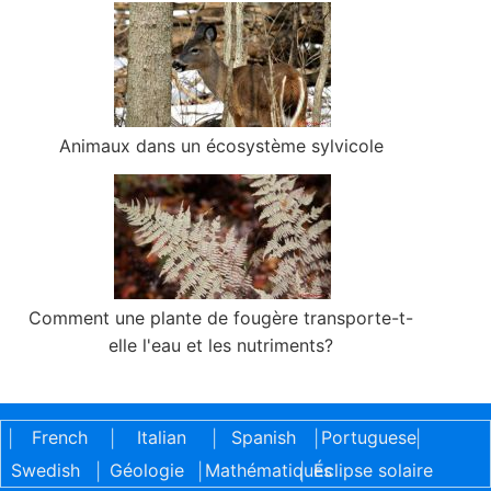
Animaux dans un écosystème sylvicole
Comment une plante de fougère transporte-t-
elle l'eau et les nutriments?
French
Italian
Spanish
Portuguese
|
|
|
|
|
Swedish
Géologie
Mathématiques
Éclipse solaire
|
|
|