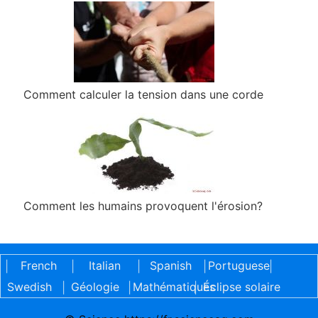
Comment calculer la tension dans une corde
Comment les humains provoquent l'érosion?
French
Italian
Spanish
Portuguese
|
|
|
|
|
Swedish
Géologie
Mathématiques
Éclipse solaire
|
|
|