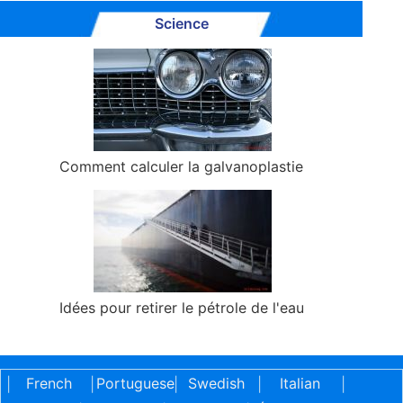
Science
Comment calculer la galvanoplastie
Idées pour retirer le pétrole de l'eau
French
Portuguese
Swedish
Italian
|
|
|
|
|