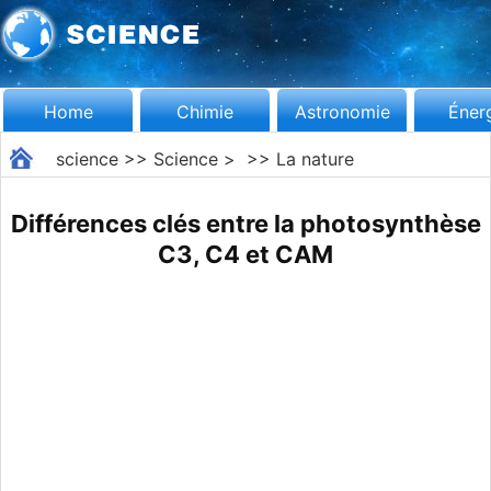
Home
Chimie
Astronomie
Éner
science
>>
Science
> >>
La nature
Différences clés entre la photosynthèse
C3, C4 et CAM