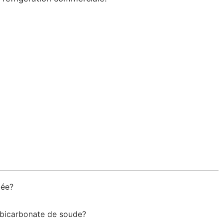
llée?
u bicarbonate de soude?