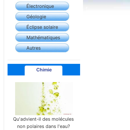
Électronique
Géologie
Éclipse solaire
Mathématiques
Autres
Chimie
Qu'advient-il des molécules
non polaires dans l'eau?