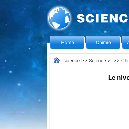
Home
Chimie
science
>>
Science
> >>
Chi
Le niv