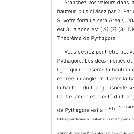
Branchez vos valeurs dans la 
hauteur, puis divisez par 2. Par 
9, votre formule sera Area \u003
est 3, la zone est (½) (7) (3). D
Théorème de Pythagore
Vous devrez peut-être trouve
Pythagore. Les deux moitiés du 
ligne qui représente la hauteur 
et crée un angle droit avec la b
la hauteur du triangle isocèle s
l'autre jambe et le côté du tria
2 \u003d 
2 + b
de Pythagore est a
l'utiliser pour trouver la hauteur en résolvant pour a o
solution de base par 2 pour obtenir la mesure de base 