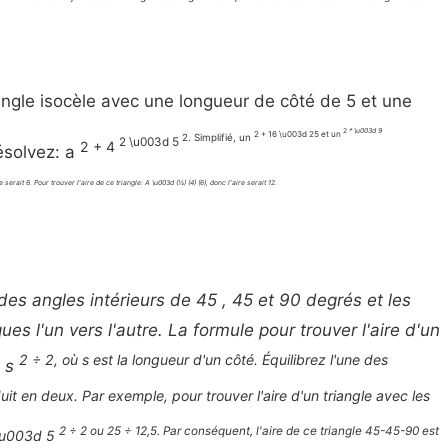
iangle isocèle avec une longueur de côté de 5 et une
2
* \u003d 9
2 + 16 \u003d 25 et un
2. Simplifié, un
2 \u003d 5
2 + 4
ésolvez: a
serait 6. Pour trouver l'aire de ce triangle: A \u003d (½) (4) (6), donc l'aire serait 12.
 des angles intérieurs de 45 , 45 et 90 degrés et les
es l'un vers l'autre. La formule pour trouver l'aire d'un
2 ÷ 2, où s est la longueur d'un côté. Équilibrez l'une des
d s
duit en deux. Par exemple, pour trouver l'aire d'un triangle avec les
2 ÷ 2 ou 25 ÷ 12,5. Par conséquent, l'aire de ce triangle 45-45-90 est
A \u003d 5