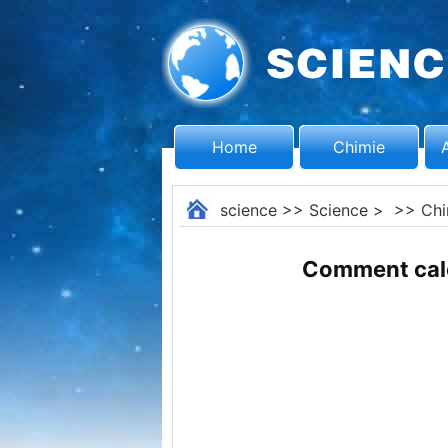
Home
Chimie
science
>>
Science
> >>
Chi
Comment calcu