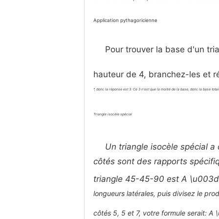
Application pythagoricienne
Pour trouver la base d'un tr
hauteur de 4, branchez-les et r
*, donc la réponse est 3. Ce 3 n'est que la moitié de la base, donc la base totale 
Triangle isocèle spécial
Un triangle isocèle spécial a
côtés sont des rapports spécifiqu
triangle 45-45-90 est A \u003
longueurs latérales, puis divisez le pro
côtés 5, 5 et 7, votre formule serait: 