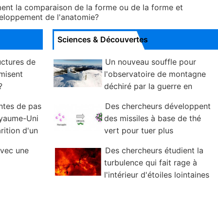
ement la comparaison de la forme ou de la forme et
veloppement de l'anatomie?
Sciences & Découvertes
uctures de
Un nouveau souffle pour
misent
l'observatoire de montagne
?
déchiré par la guerre en
Ukraine
ntes de pas
Des chercheurs développent
oyaume-Uni
des missiles à base de thé
rition d'un
vert pour tuer plus
efficacement les cellules cancéreuses
avec une
Des chercheurs étudient la
turbulence qui fait rage à
l'intérieur d'étoiles lointaines