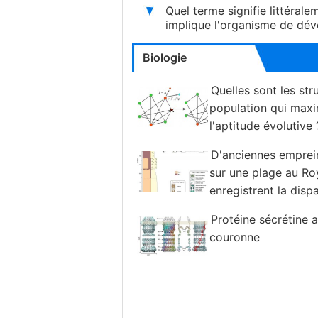
Quel terme signifie littéral
implique l'organisme de dé
Biologie
Quelles sont les str
population qui maxi
l'aptitude évolutive 
D'anciennes emprei
sur une plage au R
enregistrent la dispa
hotspot de biodiversité
Protéine sécrétine 
couronne