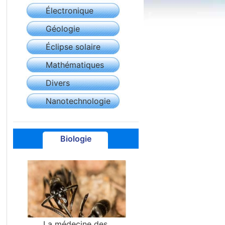
Électronique
Géologie
Éclipse solaire
Mathématiques
Divers
Nanotechnologie
Biologie
La médecine des