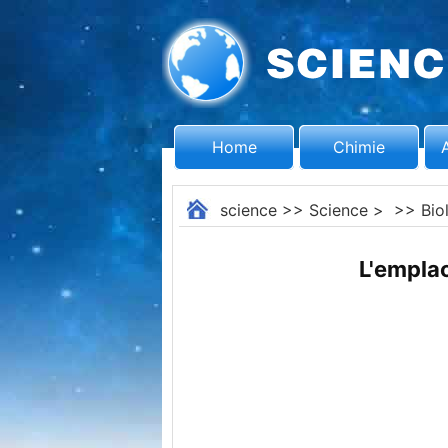
Home
Chimie
science
>>
Science
> >>
Bio
L'emplac