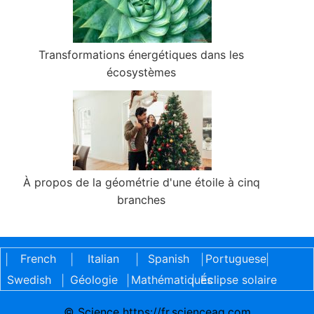
Transformations énergétiques dans les
écosystèmes
À propos de la géométrie d'une étoile à cinq
branches
French
Italian
Spanish
Portuguese
|
|
|
|
|
Swedish
Géologie
Mathématiques
Éclipse solaire
|
|
|
© Science https://fr.scienceaq.com