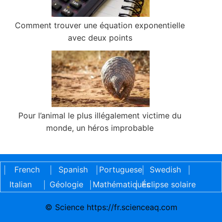
Comment trouver une équation exponentielle
avec deux points
Pour l’animal le plus illégalement victime du
monde, un héros improbable
French
Spanish
Portuguese
Swedish
|
|
|
|
|
Italian
Géologie
Mathématiques
Éclipse solaire
|
|
|
© Science https://fr.scienceaq.com