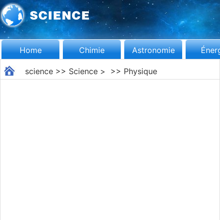
Home
Chimie
Astronomie
Éner
science
>>
Science
> >>
Physique