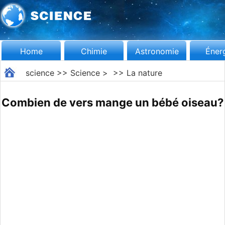
Home
Chimie
Astronomie
Éner
science
>>
Science
> >>
La nature
Combien de vers mange un bébé oiseau?