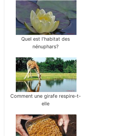
Quel est l'habitat des
nénuphars?
Comment une girafe respire-t-
elle