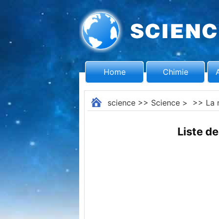
Home
Chimie
science
>>
Science
> >>
La 
Liste d