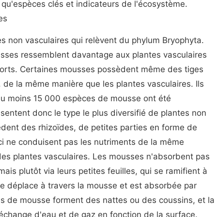
t qu'espèces clés et indicateurs de l'écosystème.
es
s non vasculaires qui relèvent du phylum Bryophyta.
usses ressemblent davantage aux plantes vasculaires
nworts. Certaines mousses possèdent même des tiges
ur, de la même manière que les plantes vasculaires. Ils
 Au moins 15 000 espèces de mousse ont été
entent donc le type le plus diversifié de plantes non
dent des rhizoïdes, de petites parties en forme de
s-ci ne conduisent pas les nutriments de la même
 des plantes vasculaires. Les mousses n'absorbent pas
ais plutôt via leurs petites feuilles, qui se ramifient à
 se déplace à travers la mousse et est absorbée par
s de mousse forment des nattes ou des coussins, et la
'échange d'eau et de gaz en fonction de la surface.