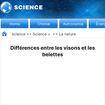
Home
Chimie
Astronomie
Éner
science
>>
Science
> >>
La nature
Différences entre les visons et les
belettes