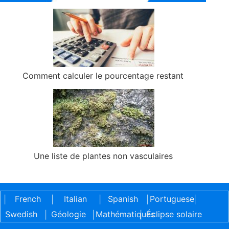
Comment calculer le pourcentage restant
Une liste de plantes non vasculaires
French
Italian
Spanish
Portuguese
|
|
|
|
|
Swedish
Géologie
Mathématiques
Éclipse solaire
|
|
|