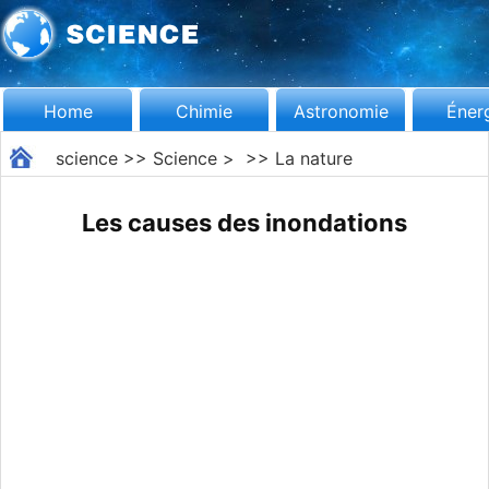
Home
Chimie
Astronomie
Éner
science
>>
Science
> >>
La nature
Les causes des inondations