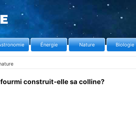
Astronomie
Énergie
Nature
Biologie
nature
urmi construit-elle sa colline?