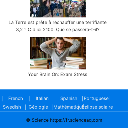
La Terre est prête à réchauffer une terrifiante
3,2 ° C d'ici 2100. Que se passera-t-il?
Your Brain On: Exam Stress
French
Italian
Spanish
Portuguese
|
|
|
|
|
Swedish
Géologie
Mathématiques
Éclipse solaire
|
|
|
© Science https://fr.scienceaq.com