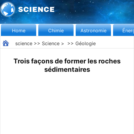
Home
Chimie
Astronomie
Éner
science
>>
Science
> >>
Géologie
Trois façons de former les roches
sédimentaires