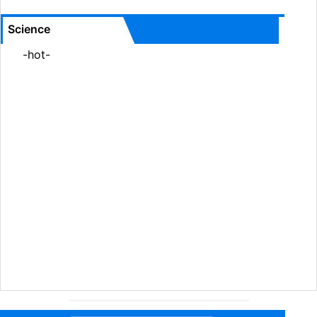
Science
-hot-