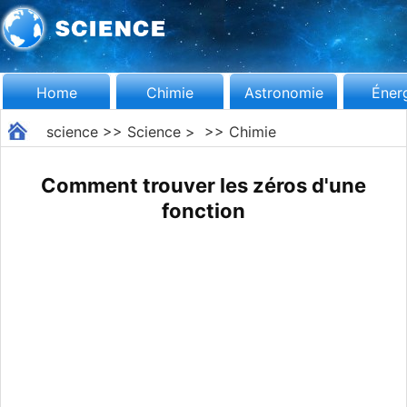
Home
Chimie
Astronomie
Éner
science
>>
Science
> >>
Chimie
Comment trouver les zéros d'une
fonction