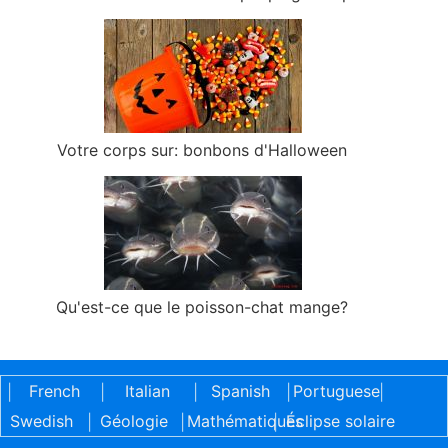
Votre corps sur: bonbons d'Halloween
Qu'est-ce que le poisson-chat mange?
French
Italian
Spanish
Portuguese
|
|
|
|
|
Swedish
Géologie
Mathématiques
Éclipse solaire
|
|
|