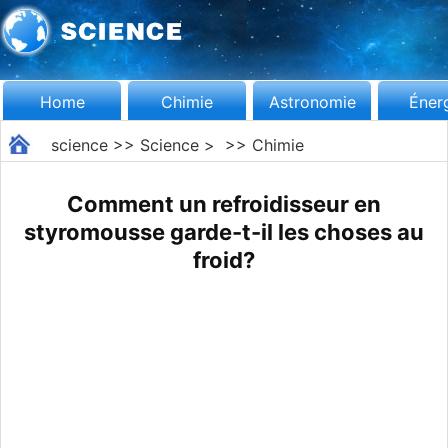
Home
Chimie
Astronomie
Éner
science
>>
Science
> >>
Chimie
Comment un refroidisseur en
styromousse garde-t-il les choses au
froid?