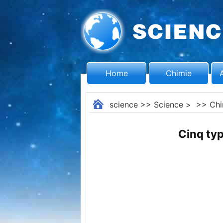
Home
Chimie
science
>>
Science
> >>
Chi
Cinq ty