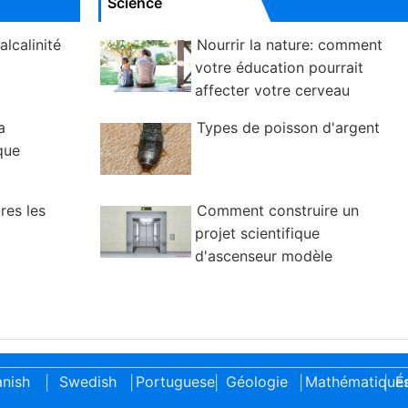
Science
lcalinité
Nourrir la nature: comment
votre éducation pourrait
affecter votre cerveau
a
Types de poisson d'argent
que
res les
Comment construire un
projet scientifique
d'ascenseur modèle
nish
Swedish
Portuguese
Géologie
Mathématique
É
|
|
|
|
|