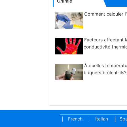
Chimie
Comment calculer l'a
Facteurs affectant l
conductivité thermi
À quelles températu
briquets brûlent-ils?
French
Italian
Spa
|
|
|