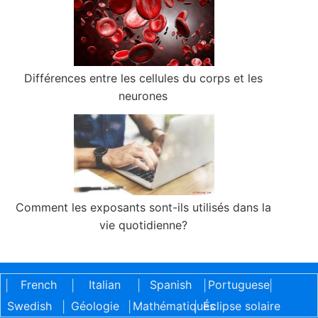
Différences entre les cellules du corps et les
neurones
Comment les exposants sont-ils utilisés dans la
vie quotidienne?
French
Italian
Spanish
Portuguese
|
|
|
|
|
Swedish
Géologie
Mathématiques
Éclipse solaire
|
|
|