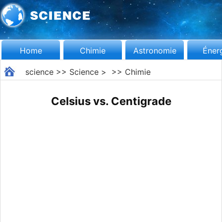
Home
Chimie
Astronomie
Éner
science
>>
Science
> >>
Chimie
Celsius vs. Centigrade