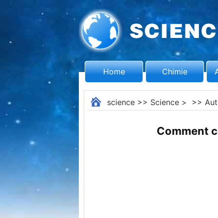
Home
Chimie
science
>>
Science
> >>
Aut
Comment cal