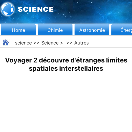
Home
Chimie
Astronomie
Éner
science
>>
Science
> >>
Autres
Voyager 2 découvre d'étranges limites
spatiales interstellaires