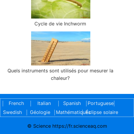
Cycle de vie Inchworm
Quels instruments sont utilisés pour mesurer la
chaleur?
French
Italian
Spanish
Portuguese
|
|
|
|
|
Swedish
Géologie
Mathématiques
Éclipse solaire
|
|
|
© Science https://fr.scienceaq.com