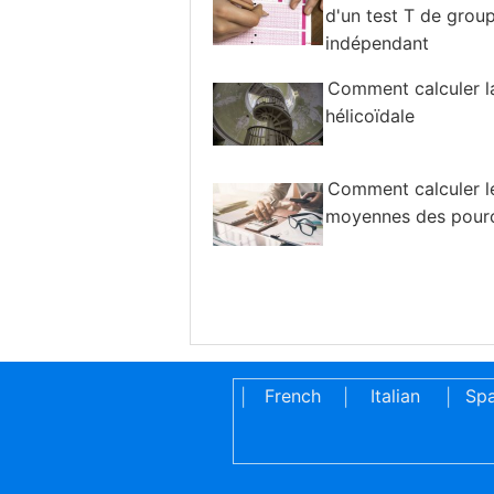
d'un test T de grou
indépendant
Comment calculer l
hélicoïdale
Comment calculer l
moyennes des pour
French
Italian
Spa
|
|
|