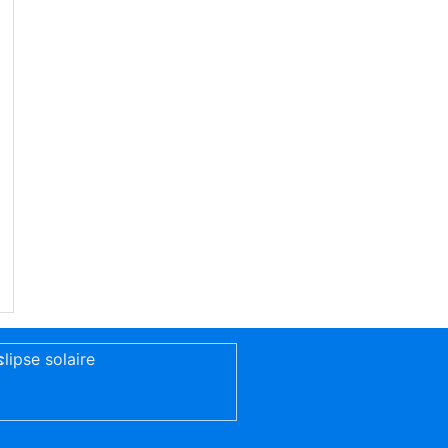
s
clipse solaire