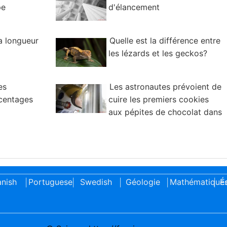
pe
d'élancement
a longueur
Quelle est la différence entre
les lézards et les geckos?
es
Les astronautes prévoient de
centages
cuire les premiers cookies
aux pépites de chocolat dans
l'espace
nish
Portuguese
Swedish
Géologie
Mathématique
É
|
|
|
|
|