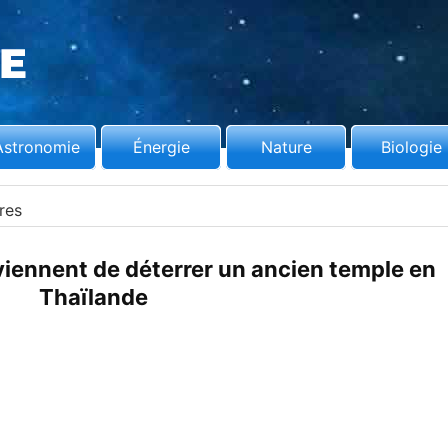
Astronomie
Énergie
Nature
Biologie
res
 viennent de déterrer un ancien temple en
Thaïlande