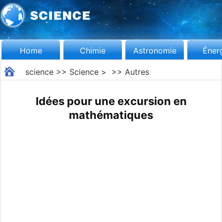
Home
Chimie
Astronomie
Éner
science
>>
Science
> >>
Autres
Idées pour une excursion en
mathématiques