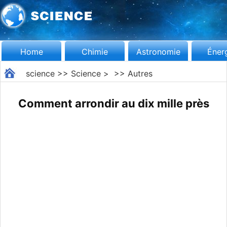
Home
Chimie
Astronomie
Éner
science
>>
Science
> >>
Autres
Comment arrondir au dix mille près