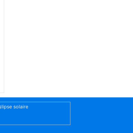
s
clipse solaire