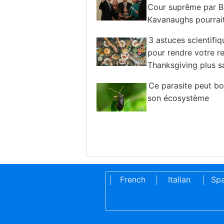
Cour suprême par B
Kavanaughs pourrait
changement climatique
3 astuces scientifi
pour rendre votre r
Thanksgiving plus 
Ce parasite peut bo
son écosystème
French
Italian
Spa
|
|
|