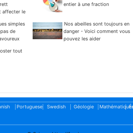
rett
entier à une fraction
 affecter le
ques simples
Nos abeilles sont toujours en
epas de
danger - Voici comment vous
savoureux
pouvez les aider
oster tout
nish
Portuguese
Swedish
Géologie
Mathématique
É
|
|
|
|
|