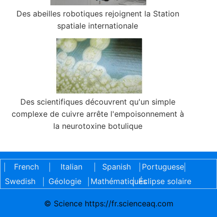
Des abeilles robotiques rejoignent la Station
spatiale internationale
Des scientifiques découvrent qu'un simple
complexe de cuivre arrête l'empoisonnement à
la neurotoxine botulique
French
Italian
Spanish
Portuguese
|
|
|
|
|
Swedish
Géologie
Mathématiques
Éclipse solaire
|
|
|
© Science https://fr.scienceaq.com