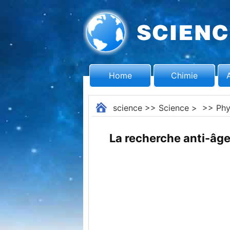
Home
Chimie
science
>>
Science
> >>
Phy
La recherche anti-âge 