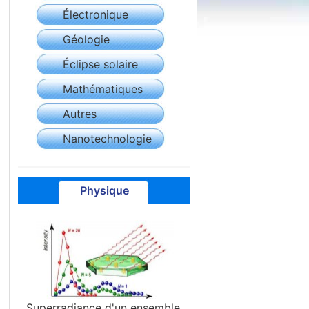
Électronique
Géologie
Éclipse solaire
Mathématiques
Autres
Nanotechnologie
Physique
Superradiance d'un ensemble