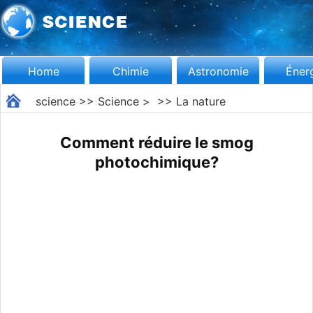
Home
Chimie
Astronomie
Éner
science
>>
Science
> >>
La nature
Comment réduire le smog
photochimique?