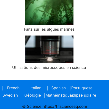
Faits sur les algues marines
Utilisations des microscopes en science
French
Italian
Spanish
Portuguese
|
|
|
|
|
Swedish
Géologie
Mathématiques
Éclipse solaire
|
|
|
© Science https://fr.scienceaq.com