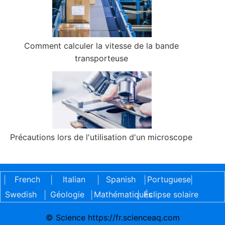
Comment calculer la vitesse de la bande
transporteuse
Précautions lors de l'utilisation d'un microscope
French
Italian
Spanish
Portuguese
|
|
|
|
|
Swedish
Géologie
Mathématiques
Éclipse solaire
|
|
|
© Science https://fr.scienceaq.com