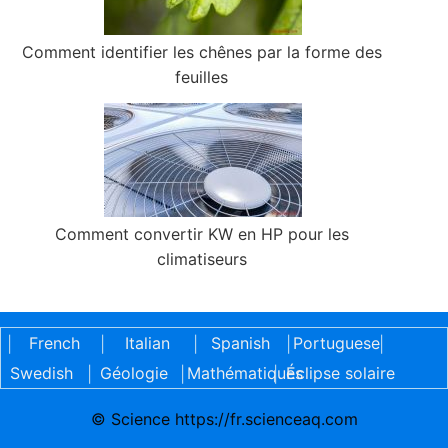
Comment identifier les chênes par la forme des
feuilles
Comment convertir KW en HP pour les
climatiseurs
French
Italian
Spanish
Portuguese
|
|
|
|
|
Swedish
Géologie
Mathématiques
Éclipse solaire
|
|
|
© Science https://fr.scienceaq.com