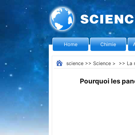
Home
Chimie
science
>>
Science
> >>
La 
Pourquoi les pa