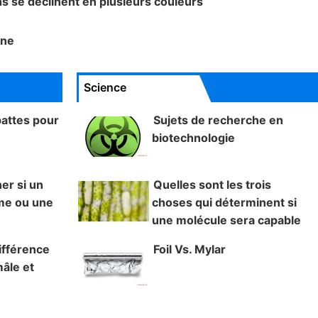
ens se déclinent en plusieurs couleurs
ine
Science
pattes pour
Sujets de recherche en
biotechnologie
r si un
Quelles sont les trois
me ou une
choses qui déterminent si
une molécule sera capable
de diffuser à travers une membrane
ifférence
Foil Vs. Mylar
cellulaire?
âle et