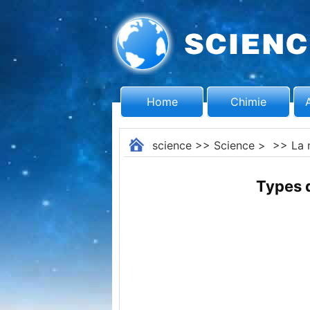
Home
Chimie
science
>>
Science
> >>
La 
Types 