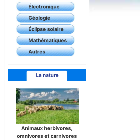
Électronique
Géologie
Éclipse solaire
Mathématiques
Autres
La nature
Animaux herbivores,
omnivores et carnivores