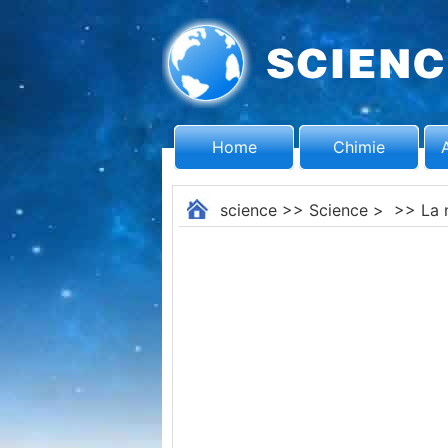
Home
Chimie
science
>>
Science
> >>
La 